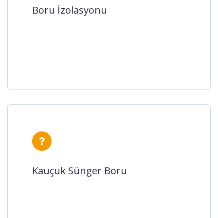
Boru izolasyonu, soğutma ve ısıtma
Boru İzolasyonu
tesisatlarındaki boruların yalıtımının
yapılması amacıyla tercih edilm...
Kauçuk Sünger Boru
Kauçuk sünger boru, tesisatlarda
Kauçuk Sünger Boru
kullanılma uygun olan yalıtım
malzemelerinden biridir. Genel olarak
temi...