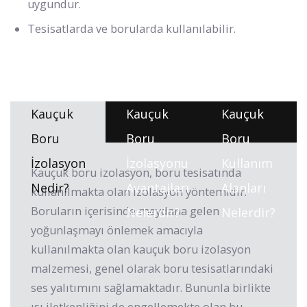
uygundur.
Tesisatlarda ve borularda kullanılabilir.
Kauçuk
Kauçuk
Kauçuk
Boru
Boru
Boru
İzolasyon
İzolasyonu
Kullanım
Kauçuk boru izolasyon, boru tesisatında
Nedir?
Avantajları
Alanları
kullanılmakta olan izolasyon yöntemidir.
Boruların içerisinde meydana gelen
Nelerdir?
Nelerdir?
yoğunlaşmayı önlemek amacıyla
kullanılmakta olan kauçuk boru izolasyon
malzemesi, genel olarak boru tesisatlarındaki
ses yalıtımını sağlamaktadır. Bununla birlikte
ısı iletkenliğini de engellemekte olan bu