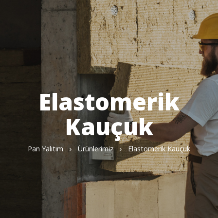
Elastomerik
Kauçuk
Pan Yalıtım
Ürünlerimiz
Elastomerik Kauçuk