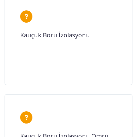
Kauçuk Boru İzolasyonu
Kauçuk boru izolasyon, boru tesisatları
Kauçuk Boru İzolasyonu
için tercih edilen yalıtımlardan biridir.
Boruların içerisinde ak...
Kauçuk Boru İzolasyonu Ömrü
Ne Kadardır?
Kauçuk Boru İzolasyonu Ömrü