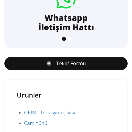
hatsapp
B
işim Hattı
Ul
Teklif Formu
Ürünler
OPİM - İzolasyon Çivisi
Cam Yünü