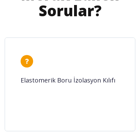
Sorular?
Elastomerik Boru İzolasyon Kılıfı
Elastomerik Boru izolasyon kılıfı, yalıtım
Elastomerik Boru İzolasyon Kılıfı
amacıyla kullanılmakta olan bir köpük
çeşididir. Bu köpük çeşi...