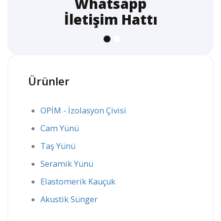
Whatsapp
İletişim Hattı
Ürünler
OPİM - İzolasyon Çivisi
Cam Yünü
Taş Yünü
Seramik Yünü
Elastomerik Kauçuk
Akustik Sünger