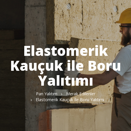
Elastomerik
Kauçuk ile Boru
Yalıtımı
Pan Yalıtım
Merak Edilenler
Elastomerik Kauçuk İle Boru Yalıtımı