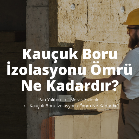
Kauçuk Boru
İzolasyonu Ömrü
Ne Kadardır?
Pan Yalıtım
Merak Edilenler
Kauçuk Boru İzolasyonu Ömrü Ne Kadardır?