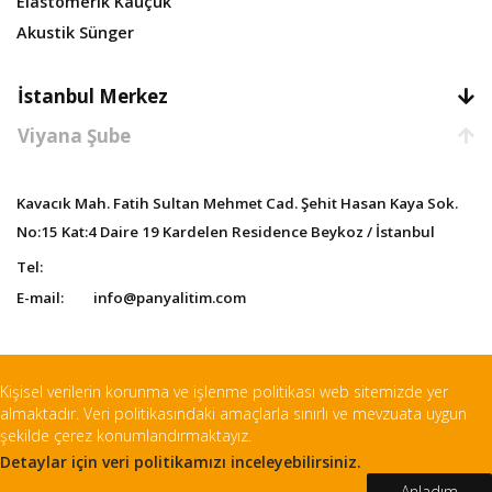
Elastomerik Kauçuk
Akustik Sünger
İstanbul Merkez
Viyana Şube
Kavacık Mah. Fatih Sultan Mehmet Cad. Şehit Hasan Kaya Sok.
No:15 Kat:4 Daire 19 Kardelen Residence Beykoz / İstanbul
Tel:
E-mail:
info@panyalitim.com
Kişisel verilerin korunma ve işlenme politikası web sitemizde yer
almaktadır. Veri politikasındaki amaçlarla sınırlı ve mevzuata uygun
© 2022 Pan Yalıtım - Tüm hakları saklıdır.
şekilde çerez konumlandırmaktayız.
Detaylar için veri politikamızı inceleyebilirsiniz.
Anladım